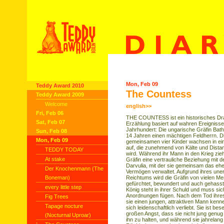
Mon, Feb 09
Teddy Award 2010
The Countess
Teddy Award 2009
Welcome
english>>
Fri, Feb 06
THE COUNTESS ist ein historisches Dr
Sat, Feb 07
Erzählung basiert auf wahren Ereigniss
Jahrhundert: Die ungarische Gräfin Batho
Sun, Feb 08
14 Jahren einen mächtigen Feldherrn. D
Mon, Feb 09
gemeinsamen vier Kinder wachsen in ei
auf, die zunehmend von Kälte und Distan
TEDDY TODAY
wird. Während ihr Mann in den Krieg zieht
At stake
Gräfin eine vertrauliche Beziehung mit 
Darvulia, mit der sie gemeinsam das ehe
Der Knochenmann (The
Vermögen verwaltet. Aufgrund ihres une
Boneman)
Reichtums wird die Gräfin von vielen M
gefürchtet, bewundert und auch gehasst.
every little step
König steht in ihrer Schuld und muss sic
Anordnungen fügen. Nach dem Tod ihre
Fig Trees
sie einen jungen, attraktiven Mann kenne
Tapage nocture
sich leidenschaftlich verliebt. Sie ist be
großen Angst, dass sie nicht jung genug
(Nocturnal Uproar)
ihn zu halten, und während sie jahrelang
·