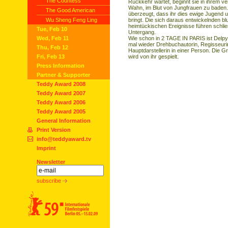
The Countess
Rückkehr wartet, beginnt sie in ihrem ve
Wahn, im Blut von Jungfrauen zu baden. 
The Good American
überzeugt, dass ihr dies ewige Jugend 
Wu Sheng Feng Ling
bringt. Die sich daraus entwickelnden bl
heimtückischen Ereignisse führen schlie
Tue, Feb 10
Untergang.
Wed, Feb 11
Wie schon in 2 TAGE IN PARIS ist Delp
mal wieder Drehbuchautorin, Regisseuri
Thu, Feb 12
Hauptdarstellerin in einer Person. Die G
Fri, Feb 13
wird von ihr gespielt.
Press Information
Partner & Supporter
Teddy Award 2008
Teddy Award 2007
Teddy Award 2006
Teddy Award 2005
General Information
Print Version
info@teddyaward.tv
Imprint
Newsletter
subscribe